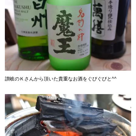
讃岐のＫさんから頂いた貴重なお酒をぐびぐびと^^