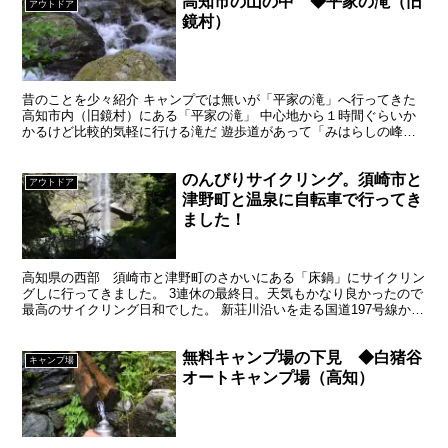
高知市の山の中 ◆平家の滝（旧
アウトドア
鏡村）
昔のことを少々紹介 キャンプでは無いが「平家の滝」へ行ってきた
高知市内（旧鏡村）にある「平家の滝」 中心地から１時間ぐらいか
かるけど比較的気軽に行ける滝だ 遊歩道があって「みはらしの峰」
ってところまで30分程かけて登ったが何もなかった・・...
のんびりサイクリング。須崎市と
アウトドア
津野町と温泉に自転車で行ってき
ました！
高知県の西部 須崎市と津野町のさかいにある「床鍋」にサイクリン
グしに行ってきました。 3連休の最終日。天気もかなり良かったので
最高のサイクリング日和でした。 新荘川沿いを走る国道197号線から
県道317号線を左折して山の中に入っていきます。...
無料キャンプ場の下見 ◆白猪谷
キャンプ場
オートキャンプ場（高知）