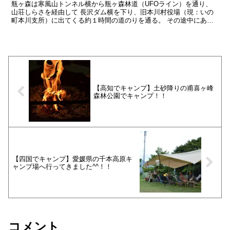
瓶ヶ森は寒風山トンネル横から瓶ヶ森林道（UFOライン）を通り、
山荘しらさを経由して 長沢ダム横を下り、旧本川村役場（現：いの
町本川支所）に出てくる約１時間の道のりを通る。 その途中にある
のが、上記写真の場所「白猪谷オートキャンプ場」だ。 ト...
【高知でキャンプ】土砂降りの甫喜ヶ峰
森林公園でキャンプ！！
【四国でキャンプ】愛媛県の千本高原キ
ャンプ場へ行ってきました^^！！
コメント