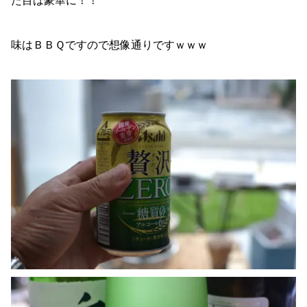
た目は豪華に！！^^
味はＢＢＱですので想像通りですｗｗｗ