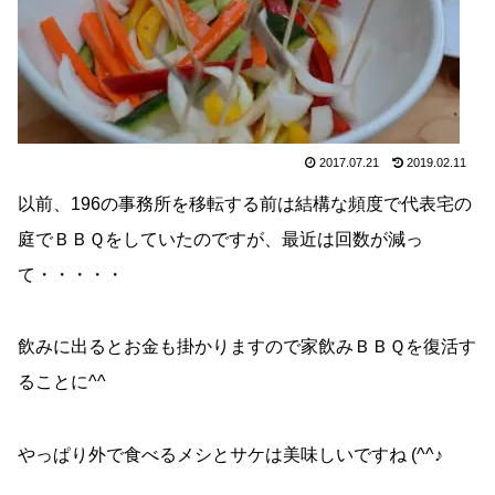
2017.07.21
2019.02.11
以前、196の事務所を移転する前は結構な頻度で代表宅の
庭でＢＢＱをしていたのですが、最近は回数が減っ
て・・・・・
飲みに出るとお金も掛かりますので家飲みＢＢＱを復活す
ることに^^
やっぱり外で食べるメシとサケは美味しいですね (^^♪