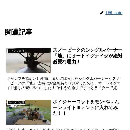
196_sato
関連記事
スノーピークのシングルバーナー
キャンプ道具
「地」にオートイグナイタが絶対
必要な理由！
キャンプを始めた15年前、最初に購入したシングルバーナーがスノ
ーピークの「地」 当時はお金もあまり無かったので、オートイグナ
イト無しの安いやつにした！ それから今までずっとライターで点火
していたが、山でコーヒーを沸かすときにはメチャクチャ面...
ボイジャーコットをモンベル ム
キャンプ道具
ーンライトⅢテントに入れてみ
た！！