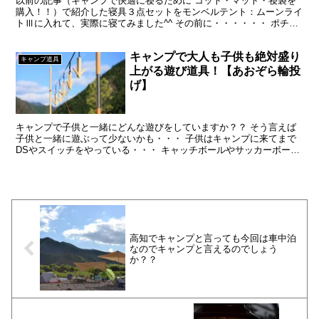
以前の記事（キャンプで快適に寝るために コット・マット・寝袋を
購入！！）で紹介した寝具３点セットをモンベルテント：ムーンライ
トⅢに入れて、実際に寝てみました^^ その前に・・・・・・ ポチっ
とお願いします^^ ブログランキングへ 押して頂け...
キャンプで大人も子供も絶対盛り
キャンプ道具
上がる遊び道具！【あおぞら輪投
げ】
キャンプで子供と一緒にどんな遊びをしていますか？？ そう言えば
子供と一緒に遊ぶって少ないかも・・・ 子供はキャンプに来てまで
DSやスイッチをやっている・・・ キャッチボールやサッカーボール
のパスなんかも人が多いと気を遣う・・・ 他の人のサイ...
高知でキャンプと言っても今回は車中泊
なのでキャンプと言えるのでしょう
か？？