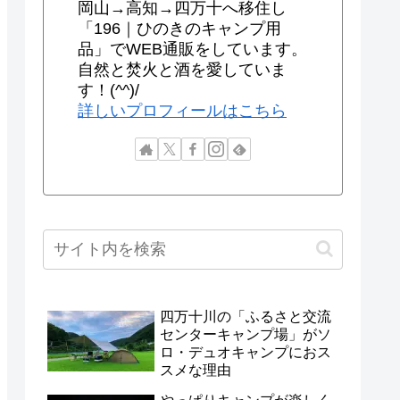
岡山→高知→四万十へ移住し
「196｜ひのきのキャンプ用
品」でWEB通販をしています。
自然と焚火と酒を愛していま
す！(^^)/
詳しいプロフィールはこちら
四万十川の「ふるさと交流
センターキャンプ場」がソ
ロ・デュオキャンプにおス
スメな理由