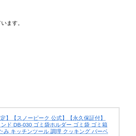
ています。
！
0日限定】【スノーピーク 公式】【永久保証付】
タンド DB-030 ゴミ袋ホルダー ゴミ袋 ゴミ箱
たみ キッチンツール 調理 クッキング バーベ