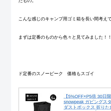
たもの。
こんな感じのキャンプ用ゴミ箱を長い間考え
まずは定番のものから色々と見てみました！
ド定番のスノーピーク 価格もスゴイ
【5%OFF×P5倍 3
snowpeak ガビングス
ダストボックス 折りた