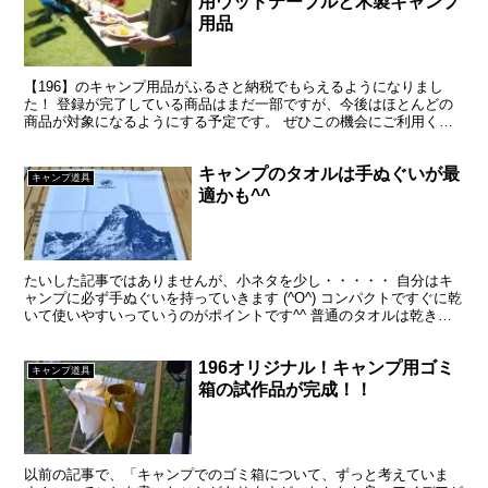
用ウッドテーブルと木製キャンプ
用品
【196】のキャンプ用品がふるさと納税でもらえるようになりまし
た！ 登録が完了している商品はまだ一部ですが、今後はほとんどの
商品が対象になるようにする予定です。 ぜひこの機会にご利用くだ
さい！ (^^♪
キャンプのタオルは手ぬぐいが最
キャンプ道具
適かも^^
たいした記事ではありませんが、小ネタを少し・・・・・ 自分はキ
ャンプに必ず手ぬぐいを持っていきます (^O^) コンパクトですぐに乾
いて使いやすいっていうのがポイントです^^ 普通のタオルは乾きに
くいので、キャンプではあまり使わないようにし...
196オリジナル！キャンプ用ゴミ
キャンプ道具
箱の試作品が完成！！
以前の記事で、「キャンプでのゴミ箱について、ずっと考えていま