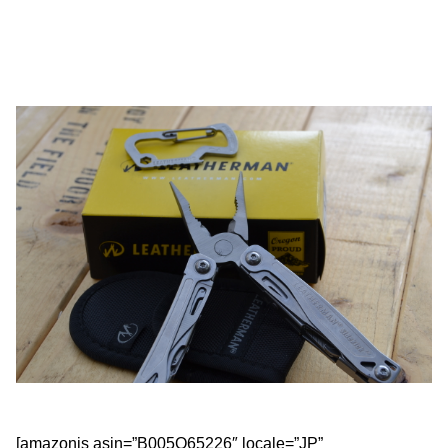
[amazonjs asin=”B005O65226″ locale=”JP”