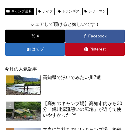
キャンプ道具
ナイフ
トランギア
レザーマン
シェアして頂けると嬉しいです！
X
Facebook
はてブ
Pinterest
今月の人気記事
高知県で泳いでみたい川7選
【高知のキャンプ場】高知市内から30
分「鏡川源流憩いの広場」が近くて使
いやすかった ^^
本当に気持ちのいいキャンプ場 姫鶴