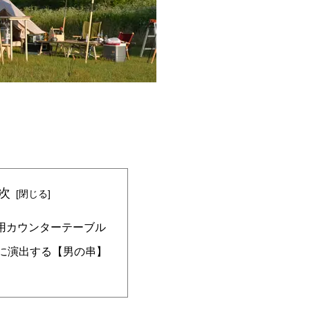
次
用カウンターテーブル
快に演出する【男の串】