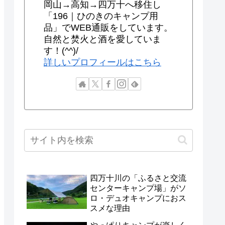
岡山→高知→四万十へ移住し
「196｜ひのきのキャンプ用
品」でWEB通販をしています。
自然と焚火と酒を愛していま
す！(^^)/
詳しいプロフィールはこちら
四万十川の「ふるさと交流
センターキャンプ場」がソ
ロ・デュオキャンプにおス
スメな理由