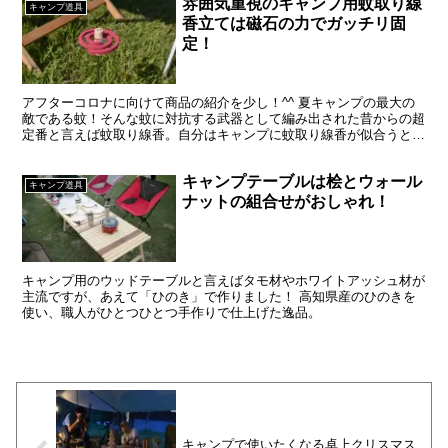
雰囲気重視のキャンプ用蚊取り線
キャンプ道具
香立ては磁石の力でガッチリ固
定！
アフターコロナに向けて商品の紹介を少し！^^ 夏キャンプの最大の
敵である蚊！そんな蚊に対抗する武器として編み出された昔からの超
定番と言えば蚊取り線香。自分はキャンプに蚊取り線香が似合うと思
っているので、絶対使いたいアイテムです。 ただ、普通...
キャンプテーブルは桧とウォール
キャンプ道具
ナットの組合せがおしゃれ！
キャンプ用のウッドテーブルと言えばタモ材やホワイトアッシュ材が
主流ですが、あえて「ひのき」で作りました！ 高知県産のひのきを
使い、職人がひとつひとつ手作りで仕上げた逸品。
キャンプで使いたくなる卓上クリスマス