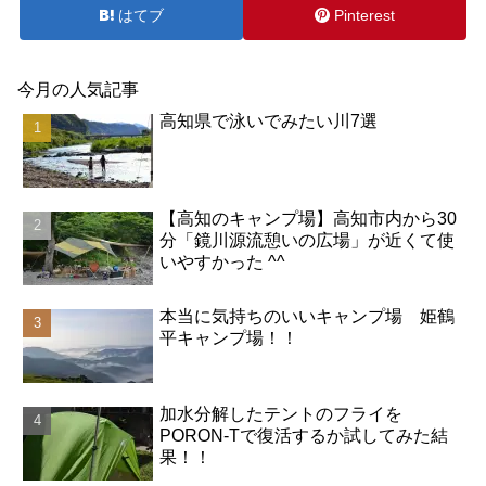
はてブ
Pinterest
今月の人気記事
高知県で泳いでみたい川7選
【高知のキャンプ場】高知市内から30
分「鏡川源流憩いの広場」が近くて使
いやすかった ^^
本当に気持ちのいいキャンプ場 姫鶴
平キャンプ場！！
加水分解したテントのフライを
PORON-Tで復活するか試してみた結
果！！