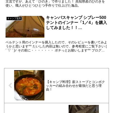
主流ですが、あえて「ひのき」で作りました！ 高知県産のひのきを
使い、職人がひとつひとつ手作りで仕上げた逸品。
キャンバスキャンプ シブレー500
キャンプ道具
テントのインナー「1／4」を購入
してみました！！
（CanvasCamp Sibley 500 スタ
ンダード）
ベルテント用のインナーを購入したので、そのレビューを書いてみよ
うかと思います^^ たいした内容は無いので、参考程度にご覧下さい (
´ ▽ ` )ﾉ その前に・・・・・・・ ポチっとお願いします^^ ブログラ
ンキングへ 押して頂けるとはげみ...
【キャンプ料理】薪ストーブとコンボク
ッカーの組み合わせが最強だと思う理
由！