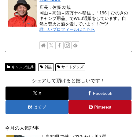
店長：佐藤 友哉
岡山→高知→四万十へ移住し「196｜ひのきの
キャンプ用品」でWEB通販をしています。自
然と焚火と酒を愛しています！(^^)/
詳しいプロフィールはこちら
キャンプ道具
雑誌
サイトグッズ
シェアして頂けると嬉しいです！
X
Facebook
はてブ
Pinterest
今月の人気記事
高知県で泳いでみたい川7選