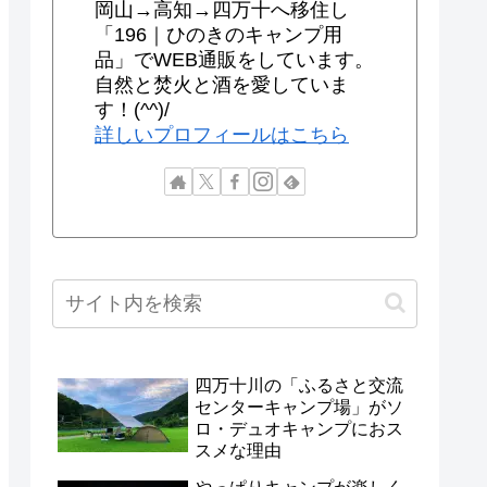
岡山→高知→四万十へ移住し
「196｜ひのきのキャンプ用
品」でWEB通販をしています。
自然と焚火と酒を愛していま
す！(^^)/
詳しいプロフィールはこちら
四万十川の「ふるさと交流
センターキャンプ場」がソ
ロ・デュオキャンプにおス
スメな理由