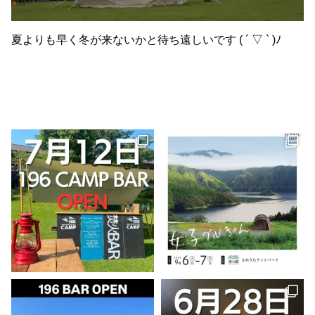
夏よりも早く冬が来ないかと待ち遠しいです ( ´ ▽ ` )ﾉ