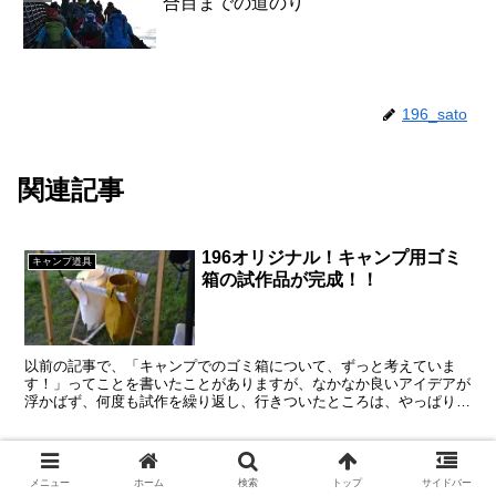
合目までの道のり
196_sato
関連記事
196オリジナル！キャンプ用ゴミ
キャンプ道具
箱の試作品が完成！！
以前の記事で、「キャンプでのゴミ箱について、ずっと考えていま
す！」ってことを書いたことがありますが、なかなか良いアイデアが
浮かばず、何度も試作を繰り返し、行きついたところは、やっぱりオ
ーソドックス！ 少しだけはオリジナリティが出るようにして...
trangia(トランギア) ハーフパイン
キャンプ道具
トマグ専用のレザーカバーが来
メニュー
ホーム
検索
トップ
サイドバー