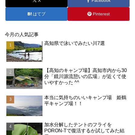
X
Facebook
はてブ
Pinterest
今月の人気記事
高知県で泳いでみたい川7選
【高知のキャンプ場】高知市内から30
分「鏡川源流憩いの広場」が近くて使
いやすかった ^^
本当に気持ちのいいキャンプ場 姫鶴
平キャンプ場！！
加水分解したテントのフライを
PORON-Tで復活するか試してみた結