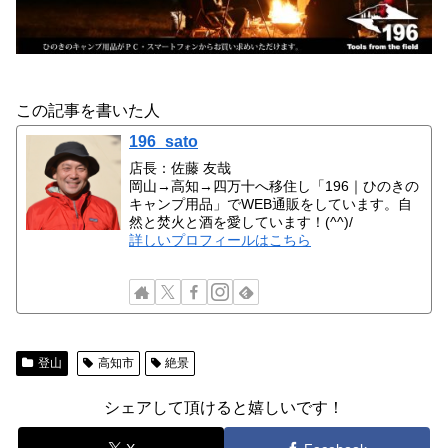
この記事を書いた人
196_sato
店長：佐藤 友哉
岡山→高知→四万十へ移住し「196｜ひのきの
キャンプ用品」でWEB通販をしています。自
然と焚火と酒を愛しています！(^^)/
詳しいプロフィールはこちら
登山
高知市
絶景
シェアして頂けると嬉しいです！