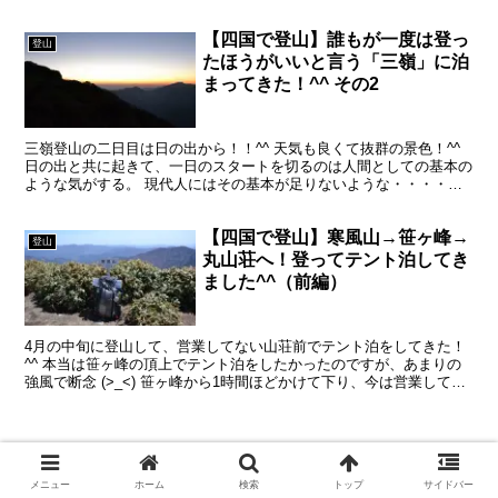
に低い山でも山頂で飲む酒は格別 鷲尾山の山頂は結構広...
【四国で登山】誰もが一度は登っ
登山
たほうがいいと言う「三嶺」に泊
まってきた！^^ その2
三嶺登山の二日目は日の出から！！^^ 天気も良くて抜群の景色！^^
日の出と共に起きて、一日のスタートを切るのは人間としての基本の
ような気がする。 現代人にはその基本が足りないような・・・・・
山とかキャンプに来るとその思いがより一層強くな...
【四国で登山】寒風山→笹ヶ峰→
登山
丸山荘へ！登ってテント泊してき
ました^^（前編）
4月の中旬に登山して、営業してない山荘前でテント泊をしてきた！
^^ 本当は笹ヶ峰の頂上でテント泊をしたかったのですが、あまりの
強風で断念 (>_<) 笹ヶ峰から1時間ほどかけて下り、今は営業してい
る感のない山荘前でテント泊をしてきました！ ...
メニュー
ホーム
検索
トップ
サイドバー