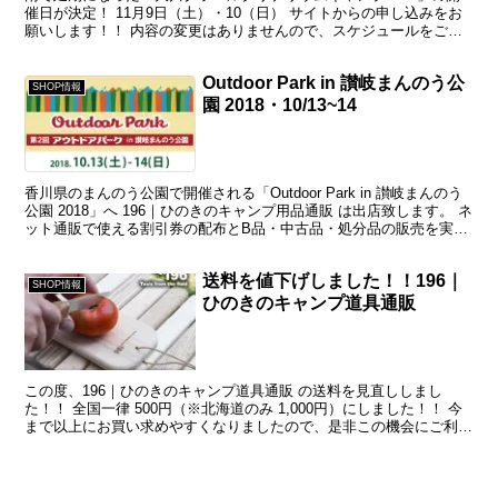
催日が決定！ 11月9日（土）・10（日） サイトからの申し込みをお
願いします！！ 内容の変更はありませんので、スケジュールをご確
認ください。 詳しいイベントの内容は次のページ...
Outdoor Park in 讃岐まんのう公
SHOP情報
園 2018・10/13~14
香川県のまんのう公園で開催される「Outdoor Park in 讃岐まんのう
公園 2018」へ 196｜ひのきのキャンプ用品通販 は出店致します。 ネ
ット通販で使える割引券の配布とB品・中古品・処分品の販売を実施
致します。 他にも景品が当...
送料を値下げしました！！196｜
SHOP情報
ひのきのキャンプ道具通販
この度、196｜ひのきのキャンプ道具通販 の送料を見直ししまし
た！！ 全国一律 500円（※北海道のみ 1,000円）にしました！！ 今
まで以上にお買い求めやすくなりましたので、是非この機会にご利用
ください。 北海道の方は申し訳ありません。...