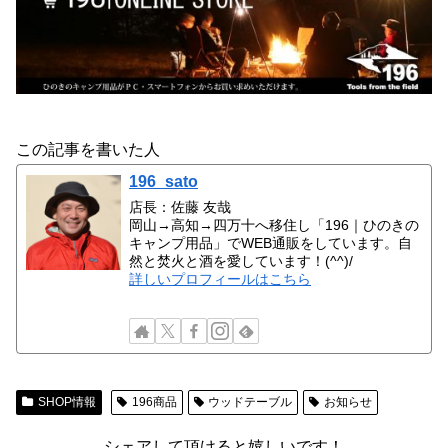
この記事を書いた人
196_sato
店長：佐藤 友哉
岡山→高知→四万十へ移住し「196｜ひのきの
キャンプ用品」でWEB通販をしています。自
然と焚火と酒を愛しています！(^^)/
詳しいプロフィールはこちら
SHOP情報
196商品
ウッドテーブル
お知らせ
シェアして頂けると嬉しいです！