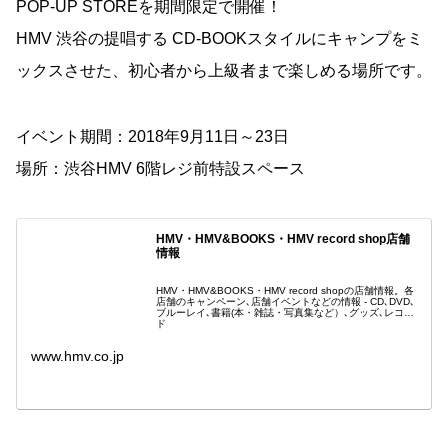
POP-UP STOREを期間限定で開催！
HMV 渋谷の提唱する CD-BOOKスタイルにキャンプをミ
ックスさせた、初心者から上級者まで楽しめる場所です。
イベント期間：2018年9月11日～23日
場所：渋谷HMV 6階レジ前特設スペース
HMV・HMV&BOOKS・HMV record shop店舗
情報
HMV・HMV&BOOKS・HMV record shopの店舗情報。各
店舗のキャンペーン､店舗イベントなどの情報 - CD､DVD､
ブルーレイ､書籍(本・雑誌・写真集など）､グッズ､レコー
ド
www.hmv.co.jp