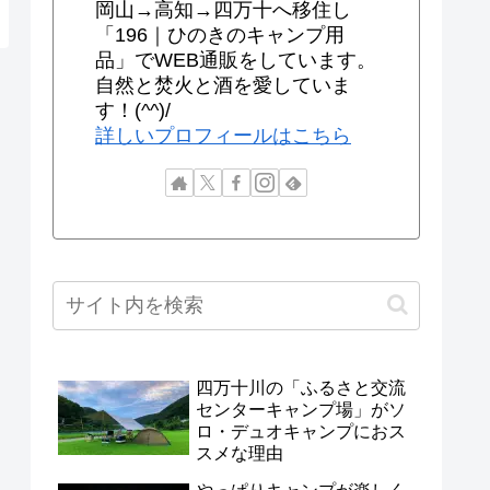
岡山→高知→四万十へ移住し
「196｜ひのきのキャンプ用
品」でWEB通販をしています。
自然と焚火と酒を愛していま
す！(^^)/
詳しいプロフィールはこちら
四万十川の「ふるさと交流
センターキャンプ場」がソ
ロ・デュオキャンプにおス
スメな理由