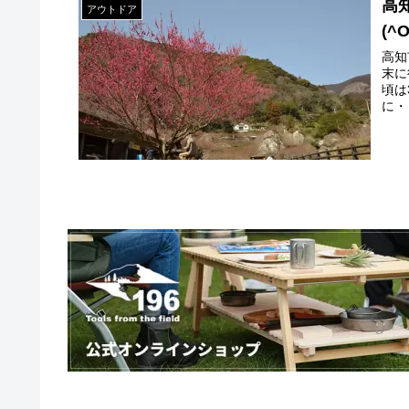
高
アウトドア
(^O
高知
末に
頃は
に・